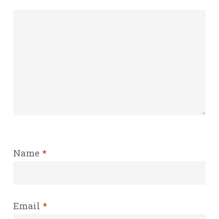
Name
*
Email
*