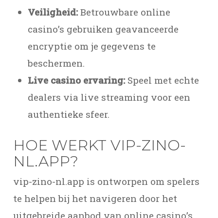
Veiligheid:
Betrouwbare online
casino’s gebruiken geavanceerde
encryptie om je gegevens te
beschermen.
Live casino ervaring:
Speel met echte
dealers via live streaming voor een
authentieke sfeer.
HOE WERKT VIP-ZINO-
NL.APP?
vip-zino-nl.app is ontworpen om spelers
te helpen bij het navigeren door het
uitgebreide aanbod van online casino’s.