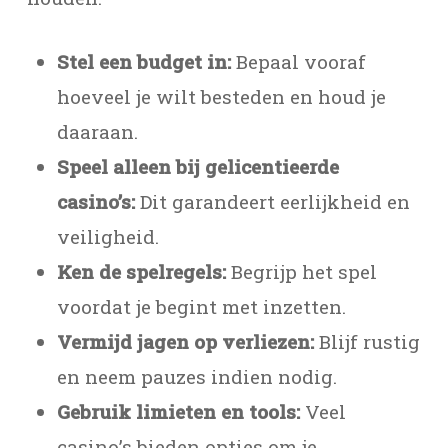
Stel een budget in:
Bepaal vooraf
hoeveel je wilt besteden en houd je
daaraan.
Speel alleen bij gelicentieerde
casino’s:
Dit garandeert eerlijkheid en
veiligheid.
Ken de spelregels:
Begrijp het spel
voordat je begint met inzetten.
Vermijd jagen op verliezen:
Blijf rustig
en neem pauzes indien nodig.
Gebruik limieten en tools:
Veel
casino’s bieden opties om je