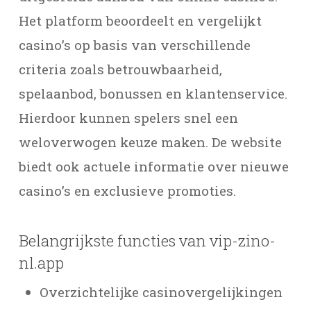
Het platform beoordeelt en vergelijkt
casino’s op basis van verschillende
criteria zoals betrouwbaarheid,
spelaanbod, bonussen en klantenservice.
Hierdoor kunnen spelers snel een
weloverwogen keuze maken. De website
biedt ook actuele informatie over nieuwe
casino’s en exclusieve promoties.
Belangrijkste functies van vip-zino-
nl.app
Overzichtelijke casinovergelijkingen