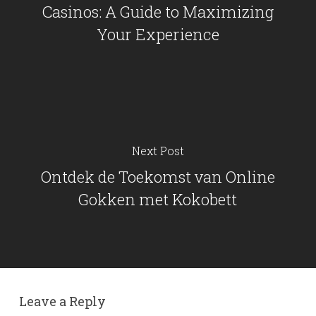
Casinos: A Guide to Maximizing
Your Experience
Next Post
Ontdek de Toekomst van Online
Gokken met Kokobett
Leave a Reply