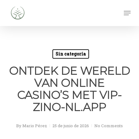
Skip
Men
to
Close
main
Men
content
Sin categoría
ONTDEK DE WERELD
VAN ONLINE
CASINO’S MET VIP-
ZINO-NL.APP
By
Mario Pérez
25 de junio de 2026
No Comments