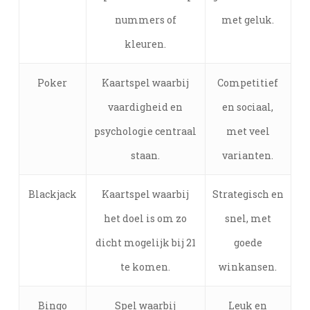
nummers of
met geluk.
kleuren.
Poker
Kaartspel waarbij
Competitief
vaardigheid en
en sociaal,
psychologie centraal
met veel
staan.
varianten.
Blackjack
Kaartspel waarbij
Strategisch en
het doel is om zo
snel, met
dicht mogelijk bij 21
goede
te komen.
winkansen.
Bingo
Spel waarbij
Leuk en