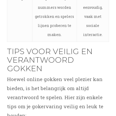
nummers worden
eenvoudig,
getrokken en spelers
vaak met
lijnen proberen te
sociale
maken.
interactie.
TIPS VOOR VEILIG EN
VERANTWOORD
GOKKEN
Hoewel online gokken veel plezier kan
bieden, is het belangrijk om altijd
verantwoord te spelen. Hier zijn enkele
tips om je gokervaring veilig en leuk te
houden: