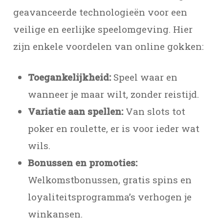
geavanceerde technologieën voor een
veilige en eerlijke speelomgeving. Hier
zijn enkele voordelen van online gokken:
Toegankelijkheid:
Speel waar en
wanneer je maar wilt, zonder reistijd.
Variatie aan spellen:
Van slots tot
poker en roulette, er is voor ieder wat
wils.
Bonussen en promoties:
Welkomstbonussen, gratis spins en
loyaliteitsprogramma’s verhogen je
winkansen.