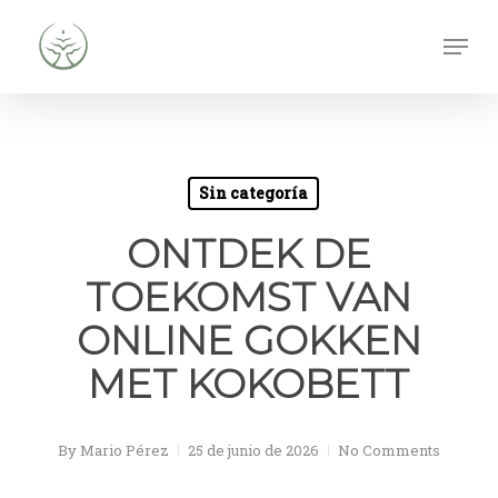
Skip
Men
to
Close
main
Men
content
Sin categoría
ONTDEK DE
TOEKOMST VAN
ONLINE GOKKEN
MET KOKOBETT
By
Mario Pérez
25 de junio de 2026
No Comments