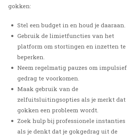
gokken:
Stel een budget in en houd je daaraan.
Gebruik de limietfuncties van het
platform om stortingen en inzetten te
beperken.
Neem regelmatig pauzes om impulsief
gedrag te voorkomen.
Maak gebruik van de
zelfuitsluitingsopties als je merkt dat
gokken een probleem wordt.
Zoek hulp bij professionele instanties
als je denkt dat je gokgedrag uit de