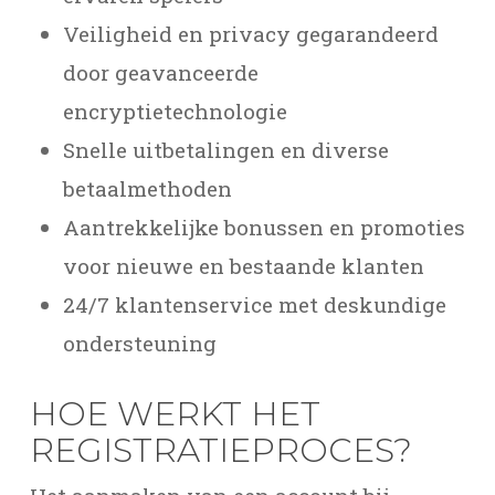
Veiligheid en privacy gegarandeerd
door geavanceerde
encryptietechnologie
Snelle uitbetalingen en diverse
betaalmethoden
Aantrekkelijke bonussen en promoties
voor nieuwe en bestaande klanten
24/7 klantenservice met deskundige
ondersteuning
HOE WERKT HET
REGISTRATIEPROCES?