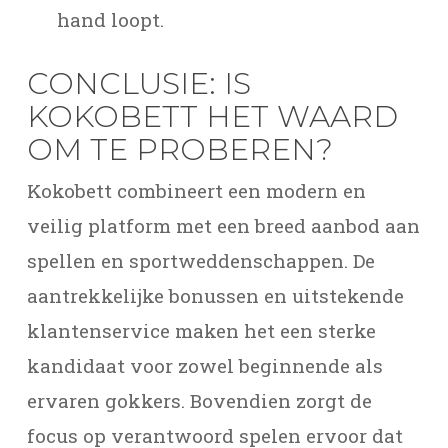
hand loopt.
CONCLUSIE: IS
KOKOBETT HET WAARD
OM TE PROBEREN?
Kokobett combineert een modern en
veilig platform met een breed aanbod aan
spellen en sportweddenschappen. De
aantrekkelijke bonussen en uitstekende
klantenservice maken het een sterke
kandidaat voor zowel beginnende als
ervaren gokkers. Bovendien zorgt de
focus op verantwoord spelen ervoor dat