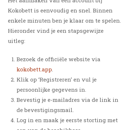
Het aanmaken van een account bij
Kokobett is eenvoudig en snel. Binnen
enkele minuten ben je klaar om te spelen.
Hieronder vind je een stapsgewijze
uitleg:
Bezoek de officiële website via
kokobett.app
.
Klik op ‘Registreren’ en vul je
persoonlijke gegevens in.
Bevestig je e-mailadres via de link in
de bevestigingsmail.
Log in en maak je eerste storting met