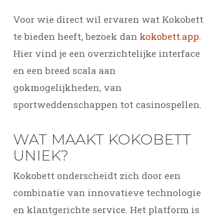
Voor wie direct wil ervaren wat Kokobett
te bieden heeft, bezoek dan
kokobett.app
.
Hier vind je een overzichtelijke interface
en een breed scala aan
gokmogelijkheden, van
sportweddenschappen tot casinospellen.
WAT MAAKT KOKOBETT
UNIEK?
Kokobett onderscheidt zich door een
combinatie van innovatieve technologie
en klantgerichte service. Het platform is