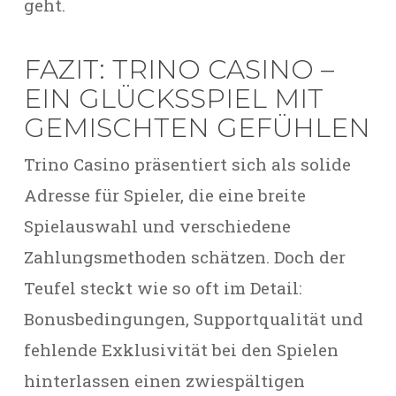
geht.
FAZIT: TRINO CASINO –
EIN GLÜCKSSPIEL MIT
GEMISCHTEN GEFÜHLEN
Trino Casino präsentiert sich als solide
Adresse für Spieler, die eine breite
Spielauswahl und verschiedene
Zahlungsmethoden schätzen. Doch der
Teufel steckt wie so oft im Detail:
Bonusbedingungen, Supportqualität und
fehlende Exklusivität bei den Spielen
hinterlassen einen zwiespältigen