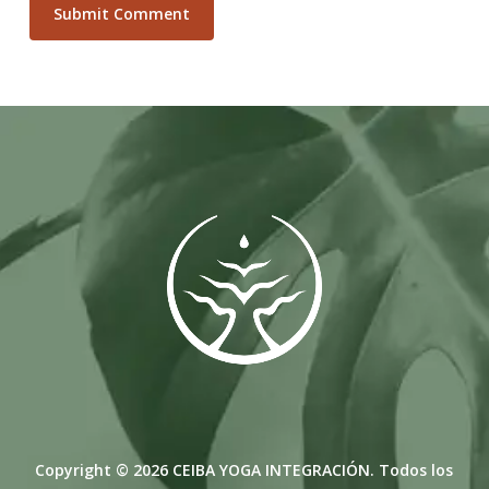
Copyright © 2026 CEIBA YOGA INTEGRACIÓN. Todos los