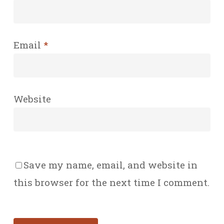
Email
*
Website
Save my name, email, and website in
this browser for the next time I comment.