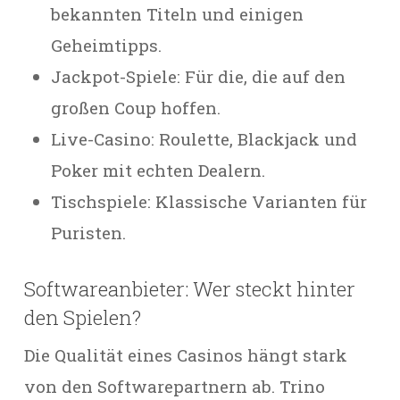
bekannten Titeln und einigen
Geheimtipps.
Jackpot-Spiele: Für die, die auf den
großen Coup hoffen.
Live-Casino: Roulette, Blackjack und
Poker mit echten Dealern.
Tischspiele: Klassische Varianten für
Puristen.
Softwareanbieter: Wer steckt hinter
den Spielen?
Die Qualität eines Casinos hängt stark
von den Softwarepartnern ab. Trino