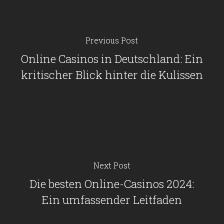
Previous Post
Online Casinos in Deutschland: Ein
kritischer Blick hinter die Kulissen
Next Post
Die besten Online-Casinos 2024:
Ein umfassender Leitfaden