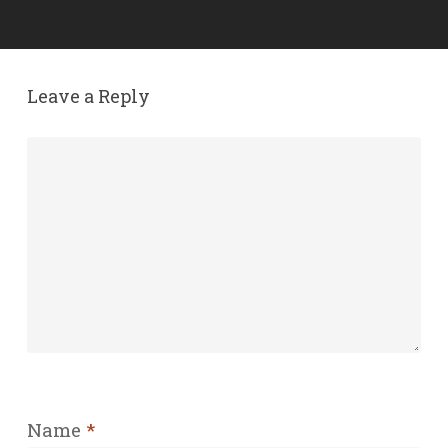
Leave a Reply
Name
*