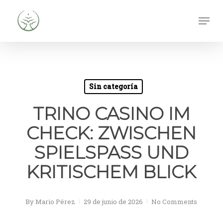
Skip
Men
to
Close
main
Men
content
Sin categoría
TRINO CASINO IM
CHECK: ZWISCHEN
SPIELSPASS UND K
RITISCHEM BLICK
By
Mario Pérez
29 de junio de 2026
No Comments