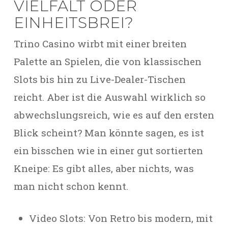
VIELFALT ODER
EINHEITSBREI?
Trino Casino wirbt mit einer breiten
Palette an Spielen, die von klassischen
Slots bis hin zu Live-Dealer-Tischen
reicht. Aber ist die Auswahl wirklich so
abwechslungsreich, wie es auf den ersten
Blick scheint? Man könnte sagen, es ist
ein bisschen wie in einer gut sortierten
Kneipe: Es gibt alles, aber nichts, was
man nicht schon kennt.
Video Slots: Von Retro bis modern, mit