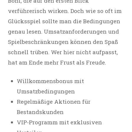
Boni, die auf den ersten Blick
verführerisch wirken. Doch wie so oft im
Glücksspiel sollte man die Bedingungen
genau lesen. Umsatzanforderungen und
Spielbeschränkungen können den Spaß
schnell trüben. Wer hier nicht aufpasst,
hat am Ende mehr Frust als Freude.
Willkommensbonus mit
Umsatzbedingungen
Regelmäßige Aktionen für
Bestandskunden
VIP-Programm mit exklusiven