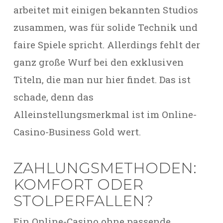
arbeitet mit einigen bekannten Studios
zusammen, was für solide Technik und
faire Spiele spricht. Allerdings fehlt der
ganz große Wurf bei den exklusiven
Titeln, die man nur hier findet. Das ist
schade, denn das
Alleinstellungsmerkmal ist im Online-
Casino-Business Gold wert.
ZAHLUNGSMETHODEN:
KOMFORT ODER
STOLPERFALLEN?
Ein Online-Casino ohne passende