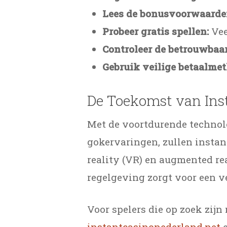
Lees de bonusvoorwaarde
Probeer gratis spellen:
Vee
Controleer de betrouwbaar
Gebruik veilige betaalme
De Toekomst van Inst
Met de voortdurende technolo
gokervaringen, zullen instan
reality (VR) en augmented rea
regelgeving zorgt voor een v
Voor spelers die op zoek zijn
instantcasinonederland.net
e