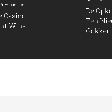
Previous Post
De Opko
e Casino
Een Nie
ent Wins
Gokken