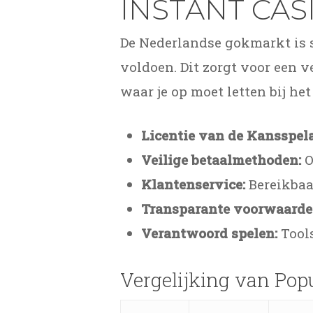
INSTANT CAS
De Nederlandse gokmarkt is s
voldoen. Dit zorgt voor een v
waar je op moet letten bij he
Licentie van de Kansspela
Veilige betaalmethoden:
O
Klantenservice:
Bereikbaar
Transparante voorwaarde
Verantwoord spelen:
Tools
Vergelijking van Popu