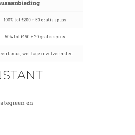
usaanbieding
100% tot €200 + 50 gratis spins
50% tot €150 + 20 gratis spins
een bonus, wel lage inzetvereisten
INSTANT
rategieën en