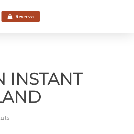
Reserva
 INSTANT
LAND
nts