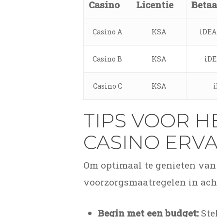
Casino
Licentie
Beta
Casino A
KSA
iDEAL
Casino B
KSA
iDE
Casino C
KSA
i
TIPS VOOR H
CASINO ERV
Om optimaal te genieten van i
voorzorgsmaatregelen in ach
Begin met een budget:
Ste