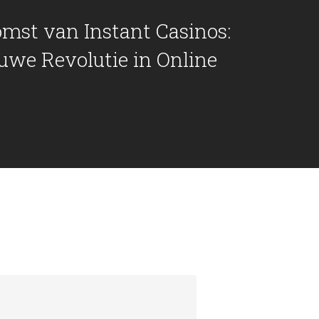
mst van Instant Casinos:
uwe Revolutie in Online