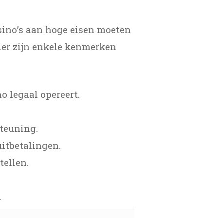
sino’s aan hoge eisen moeten
Hier zijn enkele kenmerken
o legaal opereert.
steuning.
uitbetalingen.
tellen.
d