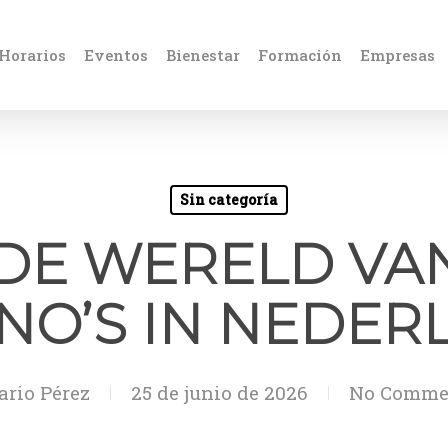
Horarios
Eventos
Bienestar
Formación
Empresas
Sin categoría
DE WERELD VAN
INO’S IN NEDER
rio Pérez
25 de junio de 2026
No Comme