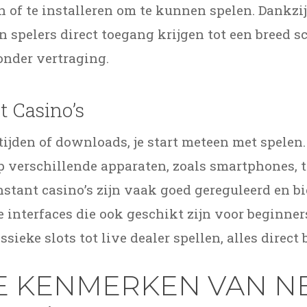
 of te installeren om te kunnen spelen. Dankz
spelers direct toegang krijgen tot een breed sc
onder vertraging.
t Casino’s
jden of downloads, je start meteen met spelen.
p verschillende apparaten, zoals smartphones, t
stant casino’s zijn vaak goed gereguleerd en b
 interfaces die ook geschikt zijn voor beginner
sieke slots tot live dealer spellen, alles direct
E KENMERKEN VAN 