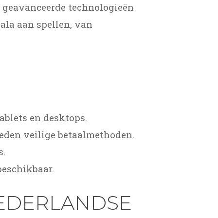
ij geavanceerde technologieën
ala aan spellen, van
ablets en desktops.
ieden veilige betaalmethoden.
s.
 beschikbaar.
NEDERLANDSE