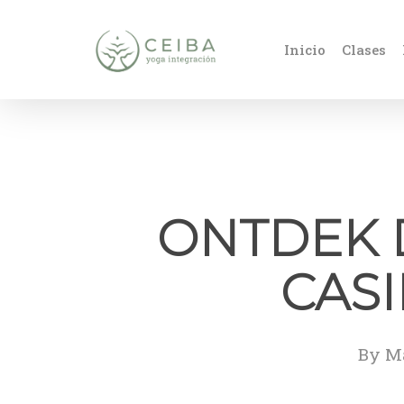
Skip
to
Inicio
Clases
main
content
ONTDEK 
CAS
By
Ma