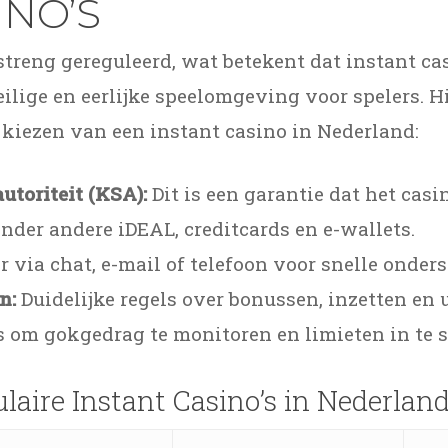
INO’S
treng gereguleerd, wat betekent dat instant ca
eilige en eerlijke speelomgeving voor spelers. 
t kiezen van een instant casino in Nederland:
utoriteit (KSA):
Dit is een garantie dat het casin
nder andere iDEAL, creditcards en e-wallets.
 via chat, e-mail of telefoon voor snelle onder
n:
Duidelijke regels over bonussen, inzetten en 
 om gokgedrag te monitoren en limieten in te s
laire Instant Casino’s in Nederlan