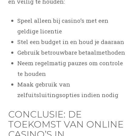
en veilig te houden:
Speel alleen bij casino’s met een
geldige licentie
Stel een budget in en houd je daaraan
Gebruik betrouwbare betaalmethoden
Neem regelmatig pauzes om controle
te houden
Maak gebruik van
zelfuitsluitingsopties indien nodig
CONCLUSIE: DE
TOEKOMST VAN ONLINE
CASINO’S IN