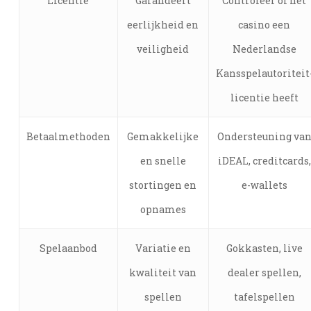
Licentie
Garandeert
Controleer of het
eerlijkheid en
casino een
veiligheid
Nederlandse
Kansspelautoriteit
licentie heeft
Betaalmethoden
Gemakkelijke
Ondersteuning va
en snelle
iDEAL, creditcards,
stortingen en
e-wallets
opnames
Spelaanbod
Variatie en
Gokkasten, live
kwaliteit van
dealer spellen,
spellen
tafelspellen