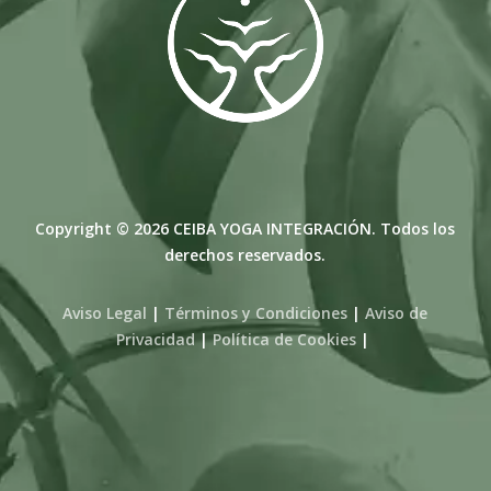
Copyright © 2026 CEIBA YOGA INTEGRACIÓN. Todos los
derechos reservados.
Aviso Legal
|
Términos y Condiciones
|
Aviso de
Privacidad
|
Política de Cookies
|