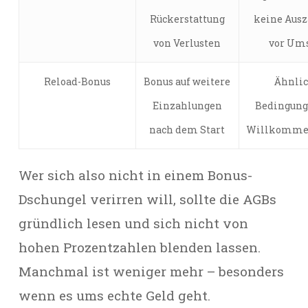
Rückerstattung
keine Aus
von Verlusten
vor Um
Reload-Bonus
Bonus auf weitere
Ähnli
Einzahlungen
Bedingung
nach dem Start
Willkomme
Wer sich also nicht in einem Bonus-
Dschungel verirren will, sollte die AGBs
gründlich lesen und sich nicht von
hohen Prozentzahlen blenden lassen.
Manchmal ist weniger mehr – besonders
wenn es ums echte Geld geht.