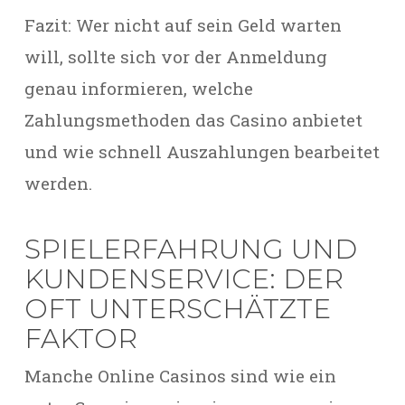
Fazit: Wer nicht auf sein Geld warten
will, sollte sich vor der Anmeldung
genau informieren, welche
Zahlungsmethoden das Casino anbietet
und wie schnell Auszahlungen bearbeitet
werden.
SPIELERFAHRUNG UND
KUNDENSERVICE: DER
OFT UNTERSCHÄTZTE
FAKTOR
Manche Online Casinos sind wie ein