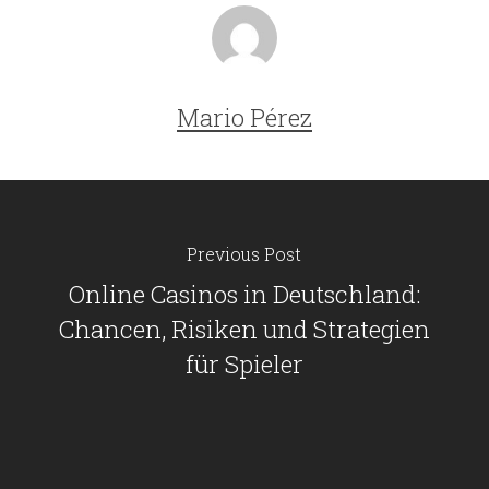
Mario Pérez
Previous Post
Online Casinos in Deutschland:
Chancen, Risiken und Strategien
für Spieler