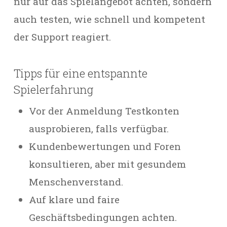
nur auf das Spielangebot achten, sondern
auch testen, wie schnell und kompetent
der Support reagiert.
Tipps für eine entspannte
Spielerfahrung
Vor der Anmeldung Testkonten
ausprobieren, falls verfügbar.
Kundenbewertungen und Foren
konsultieren, aber mit gesundem
Menschenverstand.
Auf klare und faire
Geschäftsbedingungen achten.