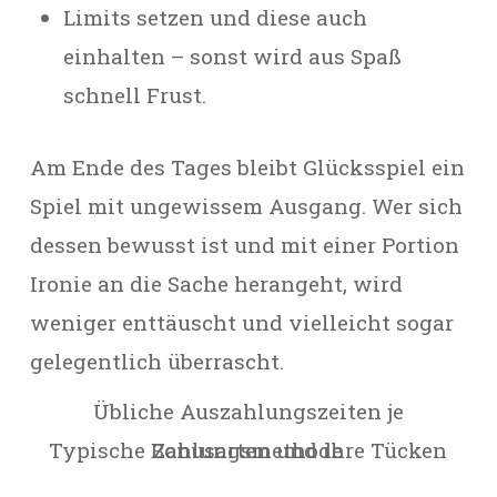
Limits setzen und diese auch
einhalten – sonst wird aus Spaß
schnell Frust.
Am Ende des Tages bleibt Glücksspiel ein
Spiel mit ungewissem Ausgang. Wer sich
dessen bewusst ist und mit einer Portion
Ironie an die Sache herangeht, wird
weniger enttäuscht und vielleicht sogar
gelegentlich überrascht.
Übliche Auszahlungszeiten je
Typische Bonusarten und ihre Tücken
Zahlungsmethode