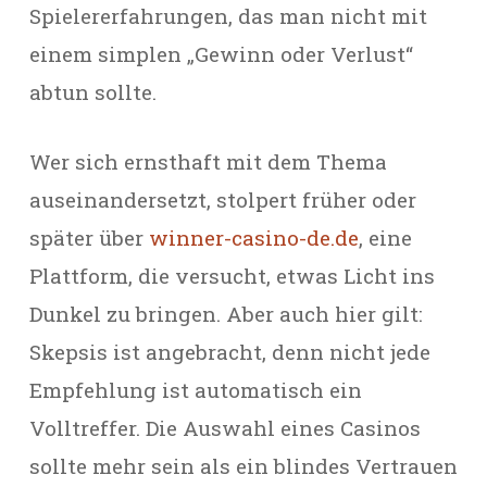
Spielererfahrungen, das man nicht mit
einem simplen „Gewinn oder Verlust“
abtun sollte.
Wer sich ernsthaft mit dem Thema
auseinandersetzt, stolpert früher oder
später über
winner-casino-de.de
, eine
Plattform, die versucht, etwas Licht ins
Dunkel zu bringen. Aber auch hier gilt:
Skepsis ist angebracht, denn nicht jede
Empfehlung ist automatisch ein
Volltreffer. Die Auswahl eines Casinos
sollte mehr sein als ein blindes Vertrauen