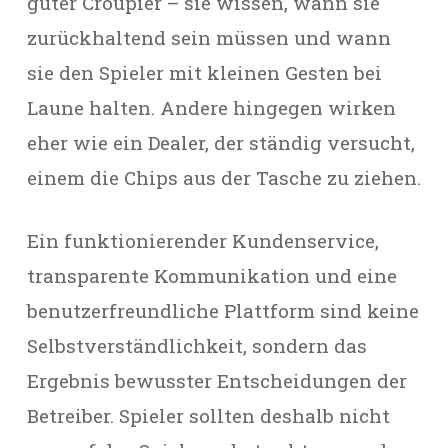
guter Croupier – sie wissen, wann sie
zurückhaltend sein müssen und wann
sie den Spieler mit kleinen Gesten bei
Laune halten. Andere hingegen wirken
eher wie ein Dealer, der ständig versucht,
einem die Chips aus der Tasche zu ziehen.
Ein funktionierender Kundenservice,
transparente Kommunikation und eine
benutzerfreundliche Plattform sind keine
Selbstverständlichkeit, sondern das
Ergebnis bewusster Entscheidungen der
Betreiber. Spieler sollten deshalb nicht