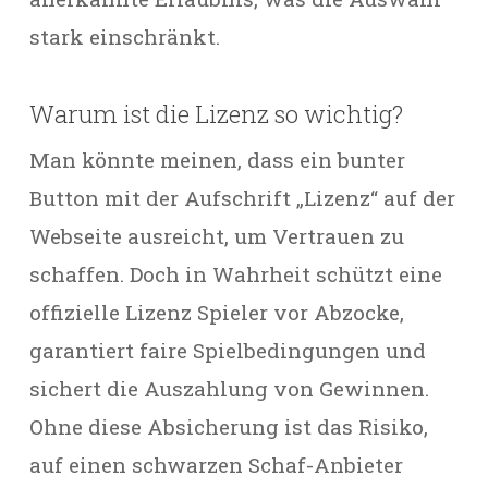
stark einschränkt.
Warum ist die Lizenz so wichtig?
Man könnte meinen, dass ein bunter
Button mit der Aufschrift „Lizenz“ auf der
Webseite ausreicht, um Vertrauen zu
schaffen. Doch in Wahrheit schützt eine
offizielle Lizenz Spieler vor Abzocke,
garantiert faire Spielbedingungen und
sichert die Auszahlung von Gewinnen.
Ohne diese Absicherung ist das Risiko,
auf einen schwarzen Schaf-Anbieter