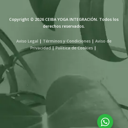
Copyright © 2026 CEIBA YOGA INTEGRACIÓN. Todos los
derechos reservados.
Aviso Legal
|
Términos y Condiciones
|
Aviso de
Privacidad
|
Política de Cookies
|