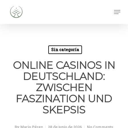
Skip
Men
to
Close
main
Men
content
Sin categoría
ONLINE CASINOS IN
DEUTSCHLAND:
ZWISCHEN
FASZINATION UND
SKEPSIS
By
Mario Pérez
28 de junio de 2026
No Comments