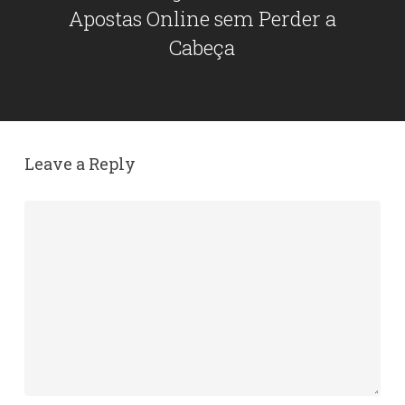
Apostas Online sem Perder a
Cabeça
Leave a Reply