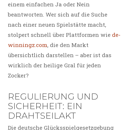
einem einfachen Ja oder Nein
beantworten. Wer sich auf die Suche
nach einer neuen Spielstätte macht,
stolpert schnell über Plattformen wie
de-
winningz.com
, die den Markt
übersichtlich darstellen – aber ist das
wirklich der heilige Gral für jeden
Zocker?
REGULIERUNG UND
SICHERHEIT: EIN
DRAHTSEILAKT
Die deutsche Glücksspielgesetzgebung