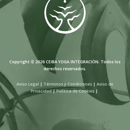
Copyright © 2026 CEIBA YOGA INTEGRACIÓN. Todos los
derechos reservados.
Aviso Legal
|
Términos y Condiciones
|
Aviso de
Privacidad
|
Política de Cookies
|