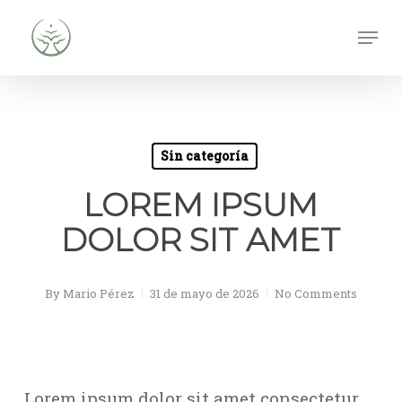
Skip
Men
to
Close
main
Men
content
Sin categoría
LOREM IPSUM
DOLOR SIT AMET
By
Mario Pérez
31 de mayo de 2026
No Comments
Lorem ipsum dolor sit amet consectetur