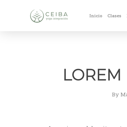
Skip
to
Inicio
Clases
main
content
LOREM 
By
Ma