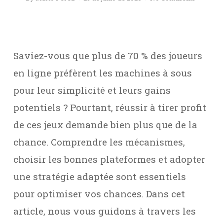
Saviez-vous que plus de 70 % des joueurs
en ligne préfèrent les machines à sous
pour leur simplicité et leurs gains
potentiels ? Pourtant, réussir à tirer profit
de ces jeux demande bien plus que de la
chance. Comprendre les mécanismes,
choisir les bonnes plateformes et adopter
une stratégie adaptée sont essentiels
pour optimiser vos chances. Dans cet
article, nous vous guidons à travers les