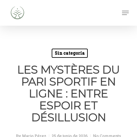
Skip
Men
to
Close
main
Men
content
Sin categoría
LES MYSTÈRES DU
PARI SPORTIF EN
LIGNE : ENTRE
ESPOIR ET
DÉSILLUSION
By
Mario Pérez
25 de junio de 2026
No Comments