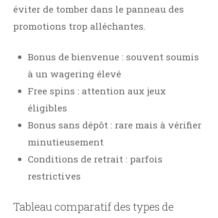
éviter de tomber dans le panneau des
promotions trop alléchantes.
Bonus de bienvenue : souvent soumis
à un wagering élevé
Free spins : attention aux jeux
éligibles
Bonus sans dépôt : rare mais à vérifier
minutieusement
Conditions de retrait : parfois
restrictives
Tableau comparatif des types de