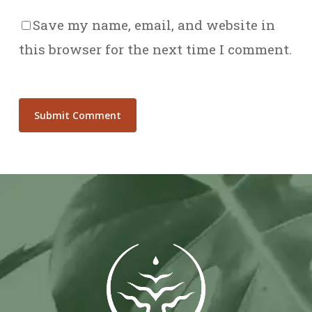
Save my name, email, and website in
this browser for the next time I comment.