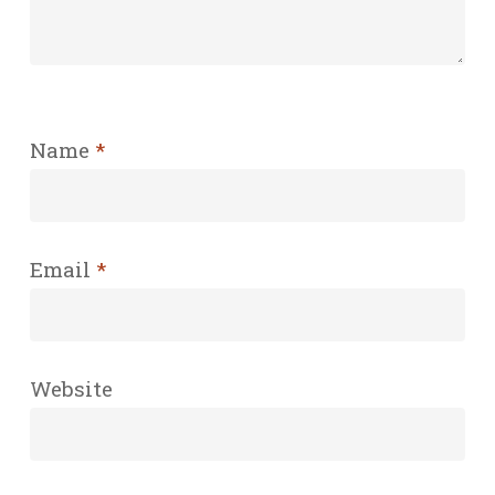
Name
*
Email
*
Website