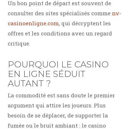
Un bon point de départ est souvent de
consulter des sites spécialisés comme
nv-
casinoenligne.com
, qui décryptent les
offres et les conditions avec un regard
critique.
POURQUOI LE CASINO
EN LIGNE SÉDUIT
AUTANT ?
La commodité est sans doute le premier
argument qui attire les joueurs. Plus
besoin de se déplacer, de supporter la
fumée ou le bruit ambiant : le casino