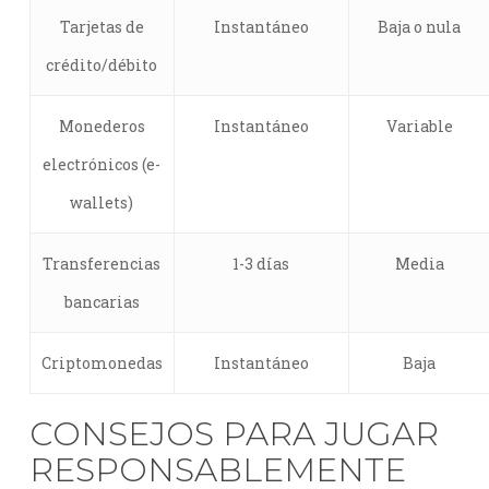
Tarjetas de
Instantáneo
Baja o nula
crédito/débito
Monederos
Instantáneo
Variable
electrónicos (e-
wallets)
Transferencias
1-3 días
Media
bancarias
Criptomonedas
Instantáneo
Baja
CONSEJOS PARA JUGAR
RESPONSABLEMENTE