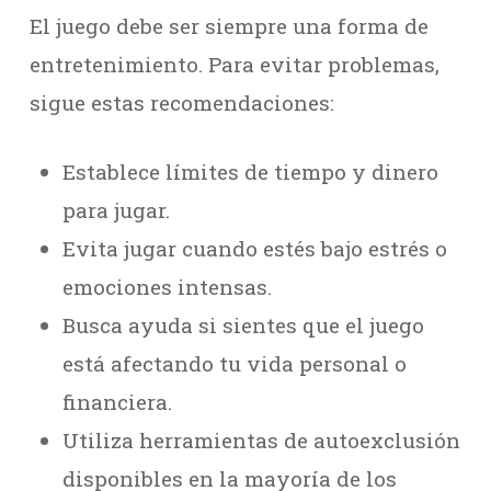
El juego debe ser siempre una forma de
entretenimiento. Para evitar problemas,
sigue estas recomendaciones:
Establece límites de tiempo y dinero
para jugar.
Evita jugar cuando estés bajo estrés o
emociones intensas.
Busca ayuda si sientes que el juego
está afectando tu vida personal o
financiera.
Utiliza herramientas de autoexclusión
disponibles en la mayoría de los