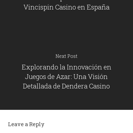
Vincispin Casino en España
Next Post
Explorando la Innovación en
Juegos de Azar: Una Visión
Detallada de Dendera Casino
Leave a Reply