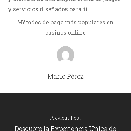
y servicios diseñados para ti.
Métodos de pago más populares en
casinos online
Mario Pérez
Previous Post
Descubre la Experiencia Única de