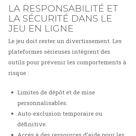
LA RESPONSABILITÉ ET
LA SÉCURITÉ DANS LE
JEU EN LIGNE
Le jeu doit rester un divertissement. Les
plateformes sérieuses intègrent des
outils pour prévenir les comportements à
risque :
Limites de dépôt et de mise
personnalisables.
Auto-exclusion temporaire ou
définitive.
Accès à des ressources d’aide pour les