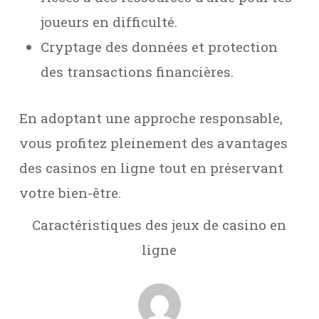
joueurs en difficulté.
Cryptage des données et protection
des transactions financières.
En adoptant une approche responsable,
vous profitez pleinement des avantages
des casinos en ligne tout en préservant
votre bien-être.
Caractéristiques des jeux de casino en
ligne