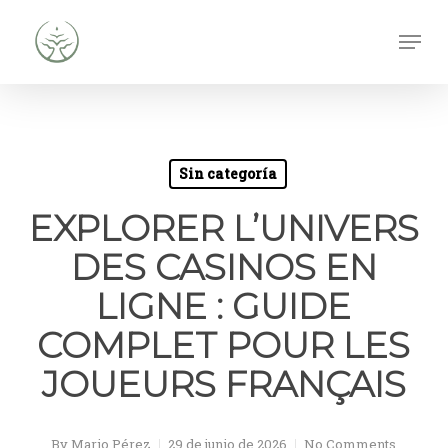
Skip
Men
to
Close
main
Men
content
Sin categoría
EXPLORER L’UNIVERS
DES CASINOS EN
LIGNE : GUIDE
COMPLET POUR LES
JOUEURS FRANÇAIS
By
Mario Pérez
29 de junio de 2026
No Comments