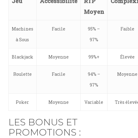
Jeu
Accessibilité
RTP
Complexi
Moyen
Machines
Facile
95% –
Faible
à Sous
97%
Blackjack
Moyenne
99%+
Élevée
Roulette
Facile
94% –
Moyenne
97%
Poker
Moyenne
Variable
Très élevé
LES BONUS ET
PROMOTIONS :