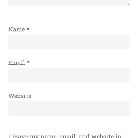
Name
*
Email
*
Website
Save my name, email, and website in