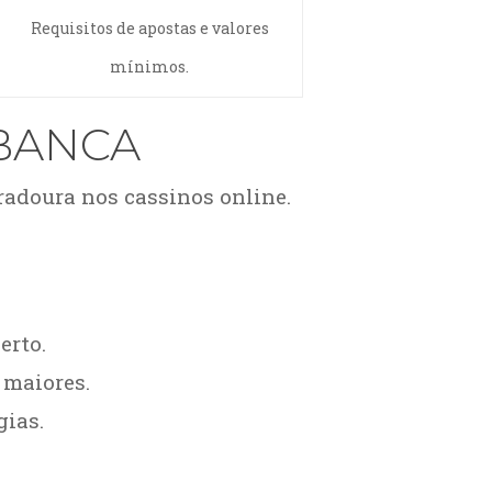
Requisitos de apostas e valores
mínimos.
BANCA
radoura nos cassinos online.
erto.
 maiores.
gias.