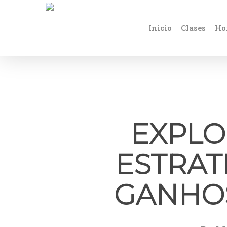
Skip
to
Inicio
Clases
Ho
main
content
EXPLO
ESTRAT
GANHOS