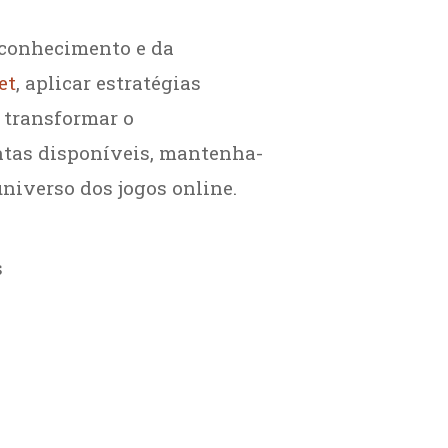
 conhecimento e da
et
, aplicar estratégias
 transformar o
ntas disponíveis, mantenha-
niverso dos jogos online.
s