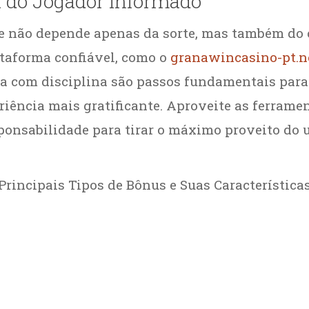
a do Jogador Informado
ne não depende apenas da sorte, mas também do
ataforma confiável, como o
granawincasino-pt.n
ca com disciplina são passos fundamentais para
iência mais gratificante. Aproveite as ferrame
ponsabilidade para tirar o máximo proveito do u
Principais Tipos de Bônus e Suas Característica