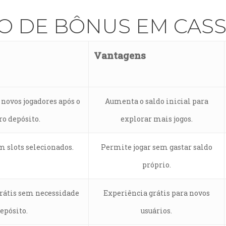
O DE BÔNUS EM CASS
Vantagens
 novos jogadores após o
Aumenta o saldo inicial para
o depósito.
explorar mais jogos.
m slots selecionados.
Permite jogar sem gastar saldo
próprio.
grátis sem necessidade
Experiência grátis para novos
epósito.
usuários.