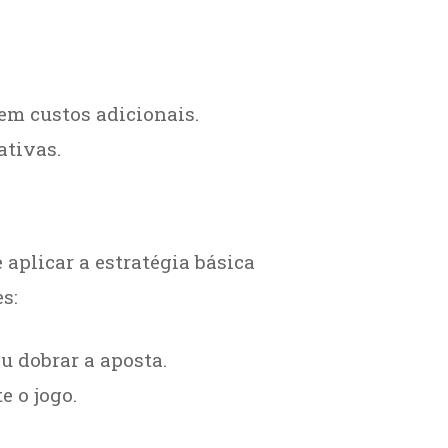
em custos adicionais.
ativas.
 aplicar a estratégia básica
s:
ou dobrar a aposta.
 o jogo.