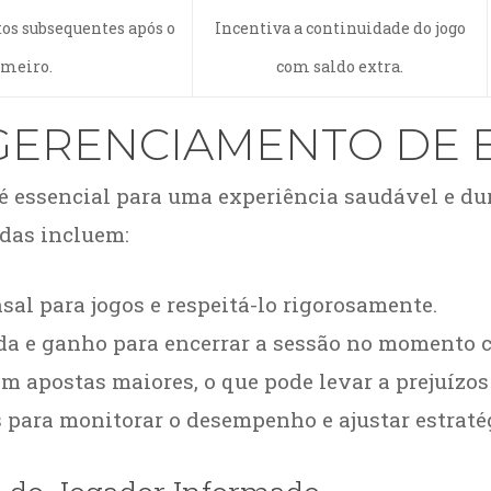
tos subsequentes após o
Incentiva a continuidade do jogo
imeiro.
com saldo extra.
 GERENCIAMENTO DE 
 é essencial para uma experiência saudável e du
das incluem:
al para jogos e respeitá-lo rigorosamente.
rda e ganho para encerrar a sessão no momento c
om apostas maiores, o que pode levar a prejuízos
s para monitorar o desempenho e ajustar estraté