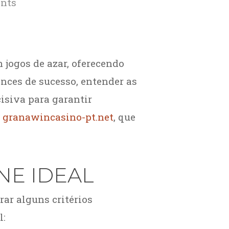
nts
jogos de azar, oferecendo
nces de sucesso, entender as
isiva para garantir
o
granawincasino-pt.net
, que
NE IDEAL
rar alguns critérios
l: