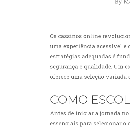
By
Ma
Os cassinos online revolucio
uma experiência acessível e 
estratégias adequadas é fund
segurança e qualidade. Um ex
oferece uma seleção variada 
COMO ESCOL
Antes de iniciar a jornada no
essenciais para selecionar o 