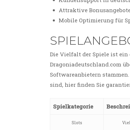
Attraktive Bonusangebote 
Mobile Optimierung für S
SPIELANGEBO
Die Vielfalt der Spiele ist e
Dragoniadeutschland.com über
Softwareanbietern stammen. 
sind, hier finden Sie garantie
Spielkategorie
Beschre
Slots
Vie