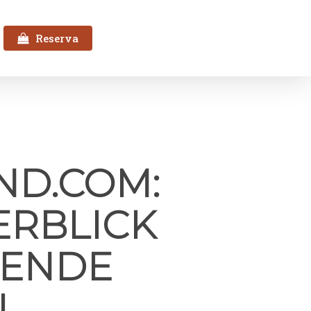
Reserva
ND.COM:
ERBLICK
BENDE
L