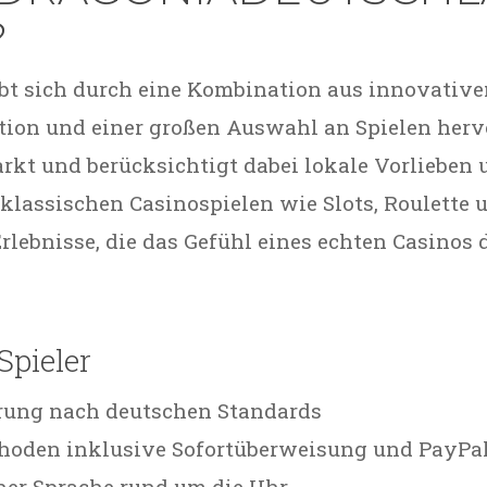
?
t sich durch eine Kombination aus innovative
ion und einer großen Auswahl an Spielen hervor.
rkt und berücksichtigt dabei lokale Vorlieben 
assischen Casinospielen wie Slots, Roulette un
rlebnisse, die das Gefühl eines echten Casino
Spieler
rung nach deutschen Standards
hoden inklusive Sofortüberweisung und PayPa
er Sprache rund um die Uhr