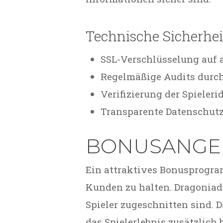
Technische Sicherh
SSL-Verschlüsselung auf a
Regelmäßige Audits durch
Verifizierung der Spieler
Transparente Datenschutz
BONUSANGE
Ein attraktives Bonusprogra
Kunden zu halten. Dragoniade
Spieler zugeschnitten sind.
das Spielerlebnis zusätzlich 