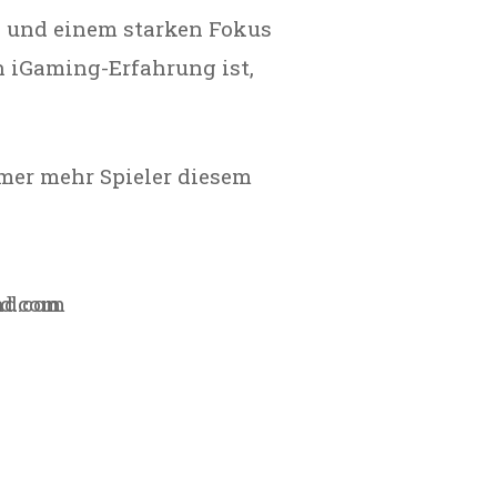
i und einem starken Fokus
n iGaming-Erfahrung ist,
mer mehr Spieler diesem
nd.com
nd.com