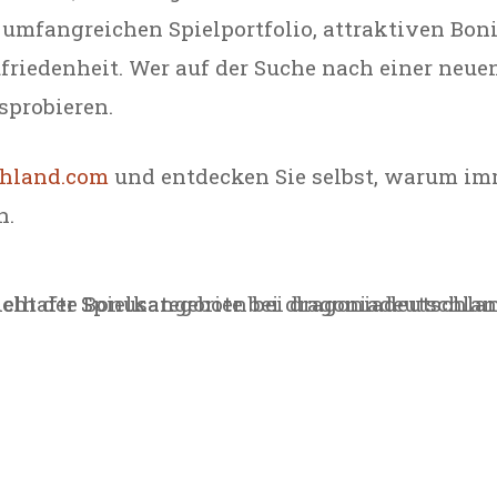
 umfangreichen Spielportfolio, attraktiven Bon
riedenheit. Wer auf der Suche nach einer neue
usprobieren.
chland.com
und entdecken Sie selbst, warum im
n.
icht der Spielkategorien bei dragoniadeutschla
ielhafte Bonusangebote bei dragoniadeutschla