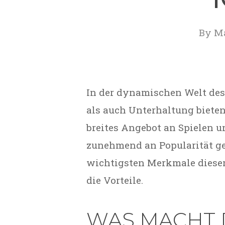
By
Ma
In der dynamischen Welt des 
als auch Unterhaltung bieten
breites Angebot an Spielen un
zunehmend an Popularität ge
wichtigsten Merkmale dieser
die Vorteile.
WAS MACHT