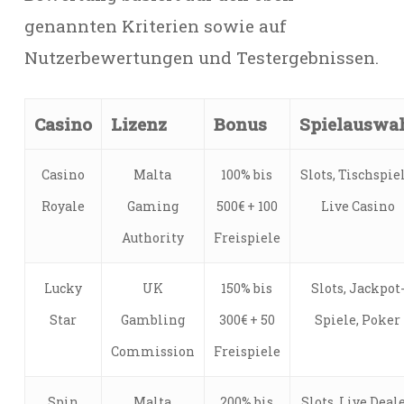
genannten Kriterien sowie auf
Nutzerbewertungen und Testergebnissen.
Casino
Lizenz
Bonus
Spielauswa
Casino
Malta
100% bis
Slots, Tischspiel
Royale
Gaming
500€ + 100
Live Casino
Authority
Freispiele
Lucky
UK
150% bis
Slots, Jackpot
Star
Gambling
300€ + 50
Spiele, Poker
Commission
Freispiele
Spin
Malta
200% bis
Slots, Live Deale