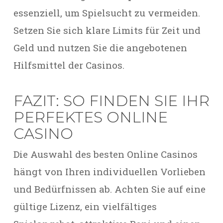
essenziell, um Spielsucht zu vermeiden.
Setzen Sie sich klare Limits für Zeit und
Geld und nutzen Sie die angebotenen
Hilfsmittel der Casinos.
FAZIT: SO FINDEN SIE IHR
PERFEKTES ONLINE
CASINO
Die Auswahl des besten Online Casinos
hängt von Ihren individuellen Vorlieben
und Bedürfnissen ab. Achten Sie auf eine
gültige Lizenz, ein vielfältiges