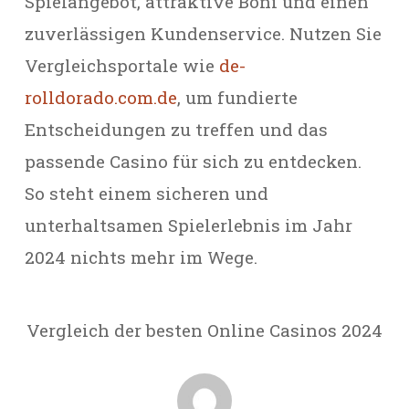
Spielangebot, attraktive Boni und einen
zuverlässigen Kundenservice. Nutzen Sie
Vergleichsportale wie
de-
rolldorado.com.de
, um fundierte
Entscheidungen zu treffen und das
passende Casino für sich zu entdecken.
So steht einem sicheren und
unterhaltsamen Spielerlebnis im Jahr
2024 nichts mehr im Wege.
Vergleich der besten Online Casinos 2024