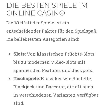
DIE BESTEN SPIELE IM
ONLINE CASINO
Die Vielfalt der Spiele ist ein
entscheidender Faktor für den Spielspaß.
Die beliebtesten Kategorien sind:
Slots:
Von klassischen Früchte-Slots
bis zu modernen Video-Slots mit
spannenden Features und Jackpots.
Tischspiele:
Klassiker wie Roulette,
Blackjack und Baccarat, die oft auch
in verschiedenen Varianten verfügbar
sind.