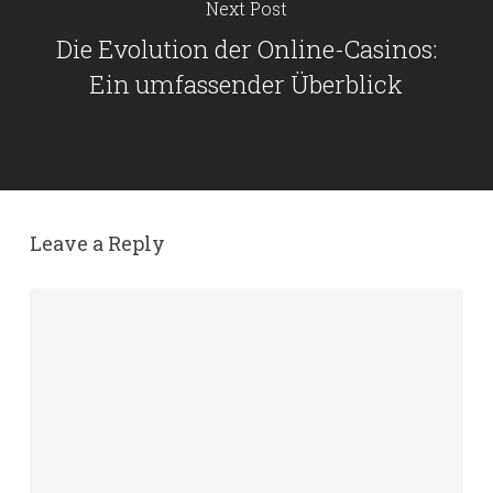
Next Post
Die Evolution der Online-Casinos:
Ein umfassender Überblick
Leave a Reply