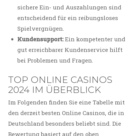
sichere Ein- und Auszahlungen sind
entscheidend für ein reibungsloses
Spielvergnügen.
Kundensupport:
Ein kompetenter und
gut erreichbarer Kundenservice hilft
bei Problemen und Fragen.
TOP ONLINE CASINOS
2024 IM ÜBERBLICK
Im Folgenden finden Sie eine Tabelle mit
den derzeit besten Online Casinos, die in
Deutschland besonders beliebt sind. Die
Bewertung basiert auf den oben