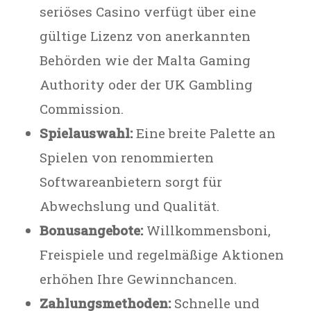
seriöses Casino verfügt über eine
gültige Lizenz von anerkannten
Behörden wie der Malta Gaming
Authority oder der UK Gambling
Commission.
Spielauswahl:
Eine breite Palette an
Spielen von renommierten
Softwareanbietern sorgt für
Abwechslung und Qualität.
Bonusangebote:
Willkommensboni,
Freispiele und regelmäßige Aktionen
erhöhen Ihre Gewinnchancen.
Zahlungsmethoden:
Schnelle und