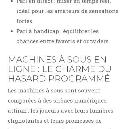
Pari en direct : miser en temps réel,
idéal pour les amateurs de sensations
fortes.
Pari à handicap : équilibrer les
chances entre favoris et outsiders.
MACHINES À SOUS EN
LIGNE : LE CHARME DU
HASARD PROGRAMMÉ
Les machines à sous sont souvent
comparées à des sirènes numériques,
attirant les joueurs avec leurs lumières
clignotantes et leurs promesses de