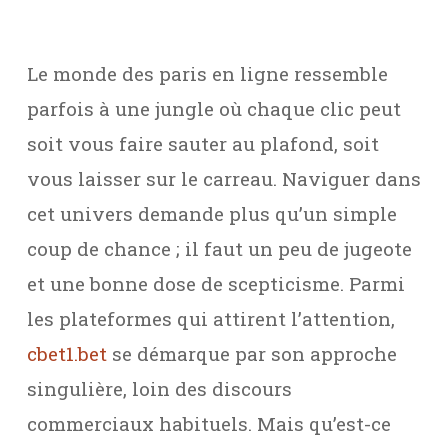
Le monde des paris en ligne ressemble
parfois à une jungle où chaque clic peut
soit vous faire sauter au plafond, soit
vous laisser sur le carreau. Naviguer dans
cet univers demande plus qu’un simple
coup de chance ; il faut un peu de jugeote
et une bonne dose de scepticisme. Parmi
les plateformes qui attirent l’attention,
cbet1.bet
se démarque par son approche
singulière, loin des discours
commerciaux habituels. Mais qu’est-ce