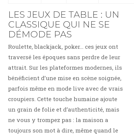
LES JEUX DE TABLE : UN
CLASSIQUE QUI NE SE
DÉMODE PAS
Roulette, blackjack, poker… ces jeux ont
traversé les époques sans perdre de leur
attrait. Sur les plateformes modernes, ils
bénéficient d’une mise en scène soignée,
parfois même en mode live avec de vrais
croupiers. Cette touche humaine ajoute
un grain de folie et d’authenticité, mais
ne vous y trompez pas : la maison a
toujours son mot à dire, même quand le