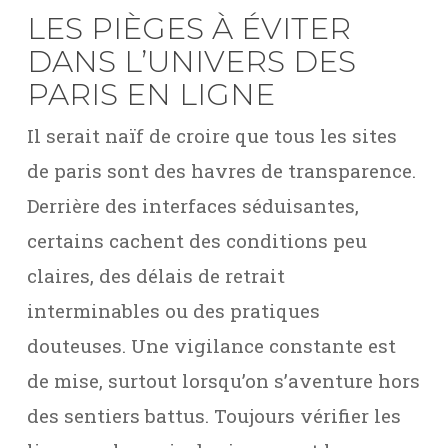
LES PIÈGES À ÉVITER
DANS L’UNIVERS DES
PARIS EN LIGNE
Il serait naïf de croire que tous les sites
de paris sont des havres de transparence.
Derrière des interfaces séduisantes,
certains cachent des conditions peu
claires, des délais de retrait
interminables ou des pratiques
douteuses. Une vigilance constante est
de mise, surtout lorsqu’on s’aventure hors
des sentiers battus. Toujours vérifier les