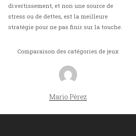
divertissement, et non une source de
stress ou de dettes, est la meilleure
stratégie pour ne pas finir sur la touche.
Comparaison des catégories de jeux
Mario Pérez