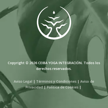
Copyright © 2026 CEIBA YOGA INTEGRACIÓN. Todos los
derechos reservados.
Aviso Legal
|
Términos y Condiciones
|
Aviso de
Privacidad
|
Política de Cookies
|