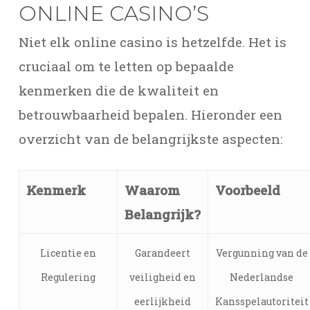
ONLINE CASINO’S
Niet elk online casino is hetzelfde. Het is
cruciaal om te letten op bepaalde
kenmerken die de kwaliteit en
betrouwbaarheid bepalen. Hieronder een
overzicht van de belangrijkste aspecten:
Kenmerk
Waarom
Voorbeeld
Belangrijk?
Licentie en
Garandeert
Vergunning van de
Regulering
veiligheid en
Nederlandse
eerlijkheid
Kansspelautoriteit