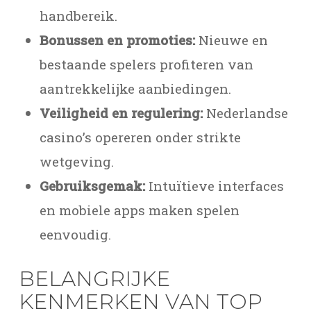
handbereik.
Bonussen en promoties:
Nieuwe en
bestaande spelers profiteren van
aantrekkelijke aanbiedingen.
Veiligheid en regulering:
Nederlandse
casino’s opereren onder strikte
wetgeving.
Gebruiksgemak:
Intuïtieve interfaces
en mobiele apps maken spelen
eenvoudig.
BELANGRIJKE
KENMERKEN VAN TOP