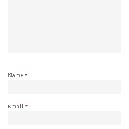
Name
*
Email
*