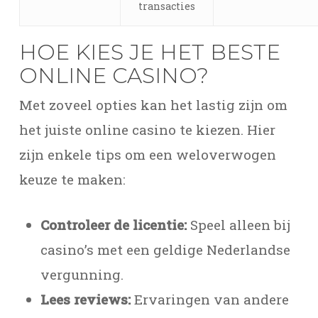
transacties
HOE KIES JE HET BESTE
ONLINE CASINO?
Met zoveel opties kan het lastig zijn om
het juiste online casino te kiezen. Hier
zijn enkele tips om een weloverwogen
keuze te maken:
Controleer de licentie:
Speel alleen bij
casino’s met een geldige Nederlandse
vergunning.
Lees reviews:
Ervaringen van andere