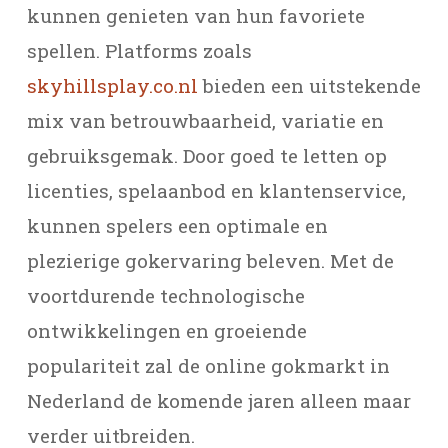
kunnen genieten van hun favoriete
spellen. Platforms zoals
skyhillsplay.co.nl
bieden een uitstekende
mix van betrouwbaarheid, variatie en
gebruiksgemak. Door goed te letten op
licenties, spelaanbod en klantenservice,
kunnen spelers een optimale en
plezierige gokervaring beleven. Met de
voortdurende technologische
ontwikkelingen en groeiende
populariteit zal de online gokmarkt in
Nederland de komende jaren alleen maar
verder uitbreiden.