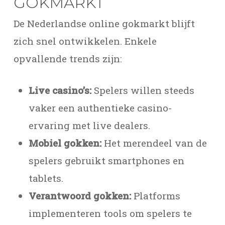
GOKMARKT
De Nederlandse online gokmarkt blijft
zich snel ontwikkelen. Enkele
opvallende trends zijn:
Live casino’s:
Spelers willen steeds
vaker een authentieke casino-
ervaring met live dealers.
Mobiel gokken:
Het merendeel van de
spelers gebruikt smartphones en
tablets.
Verantwoord gokken:
Platforms
implementeren tools om spelers te