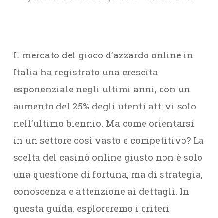
Il mercato del gioco d’azzardo online in
Italia ha registrato una crescita
esponenziale negli ultimi anni, con un
aumento del 25% degli utenti attivi solo
nell’ultimo biennio. Ma come orientarsi
in un settore così vasto e competitivo? La
scelta del casinò online giusto non è solo
una questione di fortuna, ma di strategia,
conoscenza e attenzione ai dettagli. In
questa guida, esploreremo i criteri