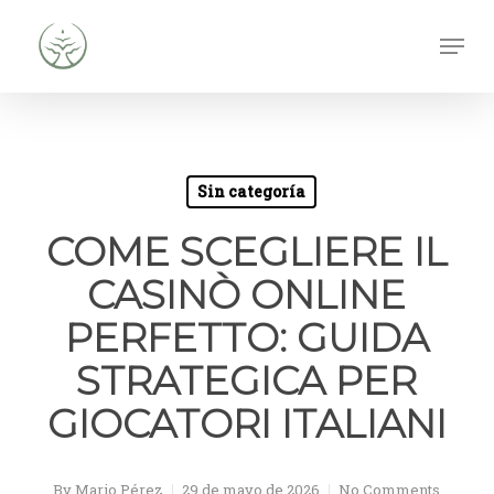
Skip
Men
to
Close
main
Men
content
Sin categoría
COME SCEGLIERE IL
CASINÒ ONLINE
PERFETTO: GUIDA
STRATEGICA PER
GIOCATORI ITALIANI
By
Mario Pérez
29 de mayo de 2026
No Comments