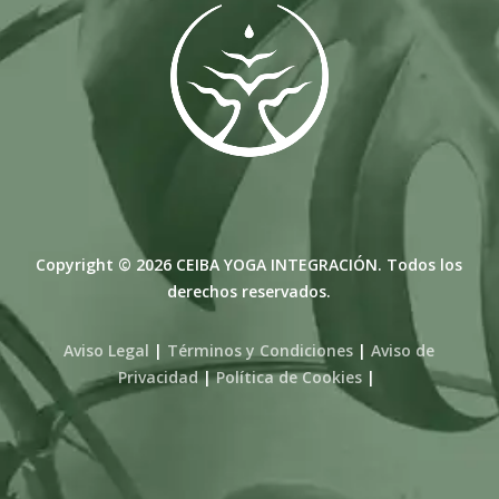
Copyright © 2026 CEIBA YOGA INTEGRACIÓN. Todos los
derechos reservados.
Aviso Legal
|
Términos y Condiciones
|
Aviso de
Privacidad
|
Política de Cookies
|