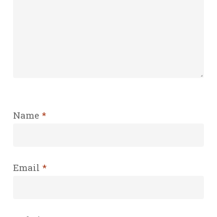
Name
*
Email
*