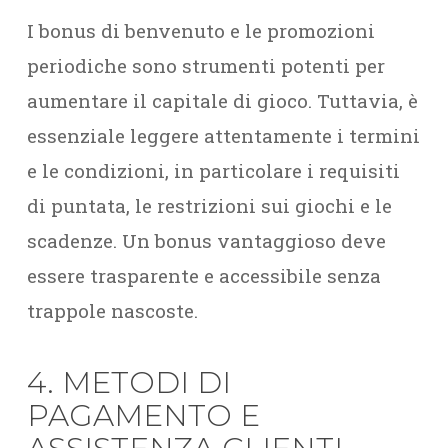
I bonus di benvenuto e le promozioni
periodiche sono strumenti potenti per
aumentare il capitale di gioco. Tuttavia, è
essenziale leggere attentamente i termini
e le condizioni, in particolare i requisiti
di puntata, le restrizioni sui giochi e le
scadenze. Un bonus vantaggioso deve
essere trasparente e accessibile senza
trappole nascoste.
4. METODI DI
PAGAMENTO E