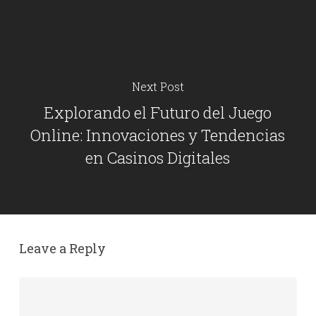
Next Post
Explorando el Futuro del Juego
Online: Innovaciones y Tendencias
en Casinos Digitales
Leave a Reply