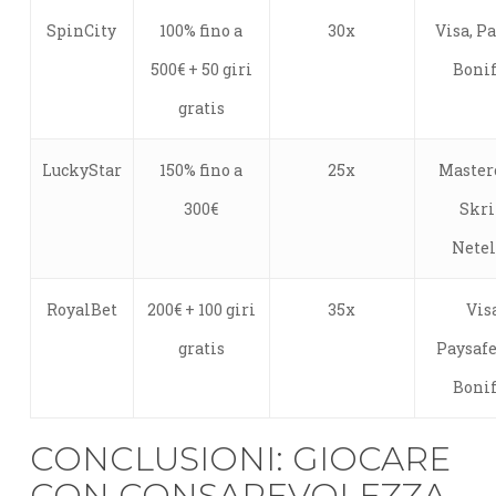
SpinCity
100% fino a
30x
Visa, P
500€ + 50 giri
Bonif
gratis
LuckyStar
150% fino a
25x
Master
300€
Skri
Netel
RoyalBet
200€ + 100 giri
35x
Vis
gratis
Paysafe
Bonif
CONCLUSIONI: GIOCARE
CON CONSAPEVOLEZZA