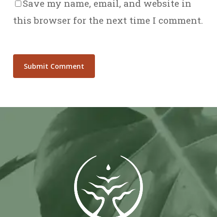
Save my name, email, and website in
this browser for the next time I comment.