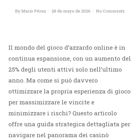
By
Mario Pérez
28 de mayo de 2026
No Comments
Il mondo del gioco d’azzardo online è in
continua espansione, con un aumento del
25% degli utenti attivi solo nell’ultimo
anno. Ma come si può davvero
ottimizzare la propria esperienza di gioco
per massimizzare le vincite e
minimizzare i rischi? Questo articolo
offre una guida strategica dettagliata per
navigare nel panorama dei casinò