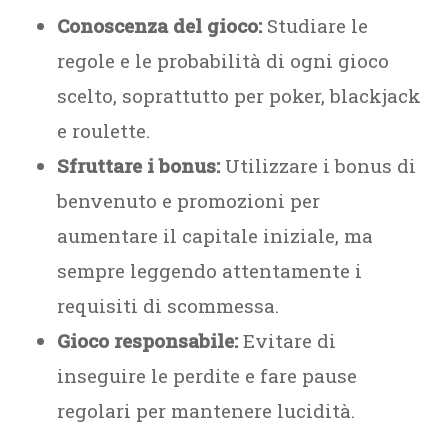
Conoscenza del gioco:
Studiare le
regole e le probabilità di ogni gioco
scelto, soprattutto per poker, blackjack
e roulette.
Sfruttare i bonus:
Utilizzare i bonus di
benvenuto e promozioni per
aumentare il capitale iniziale, ma
sempre leggendo attentamente i
requisiti di scommessa.
Gioco responsabile:
Evitare di
inseguire le perdite e fare pause
regolari per mantenere lucidità.