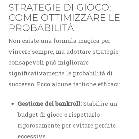
STRATEGIE DI GIOCO:
COME OTTIMIZZARE LE
PROBABILITÀ
Non esiste una formula magica per
vincere sempre, ma adottare strategie
consapevoli può migliorare
significativamente le probabilità di
successo. Ecco alcune tattiche efficaci:
Gestione del bankroll:
Stabilire un
budget di gioco e rispettarlo
rigorosamente per evitare perdite
eccessive.