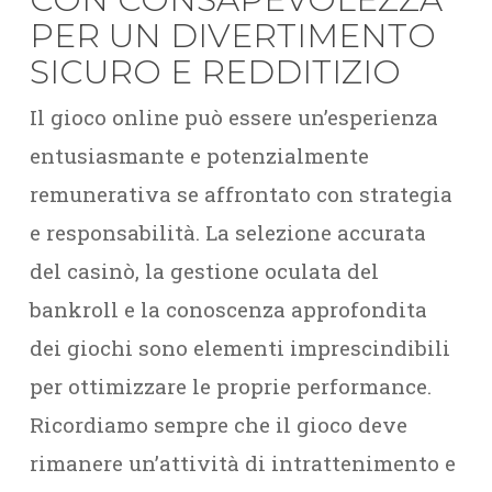
PER UN DIVERTIMENTO
SICURO E REDDITIZIO
Il gioco online può essere un’esperienza
entusiasmante e potenzialmente
remunerativa se affrontato con strategia
e responsabilità. La selezione accurata
del casinò, la gestione oculata del
bankroll e la conoscenza approfondita
dei giochi sono elementi imprescindibili
per ottimizzare le proprie performance.
Ricordiamo sempre che il gioco deve
rimanere un’attività di intrattenimento e